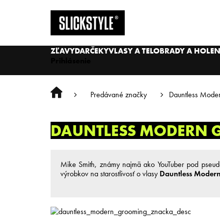
Prejsť
na
obsah
ZĽAVY
DARČEKY
VLASY A TELO
BRADY A HOLEN
Prihlásenie
Predávané značky
Dauntless Mode
Domov
DAUNTLESS MODERN
Mike Smith, známy najmä ako YouTuber pod pse
výrobkov na starostlivosť o vlasy
Dauntless Moder