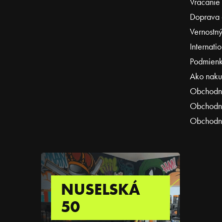
Vracanie
Doprava 
Vernostný
Internati
Podmienk
Ako naku
Obchodn
Obchodné
Obchodné
NUSELSKÁ
50