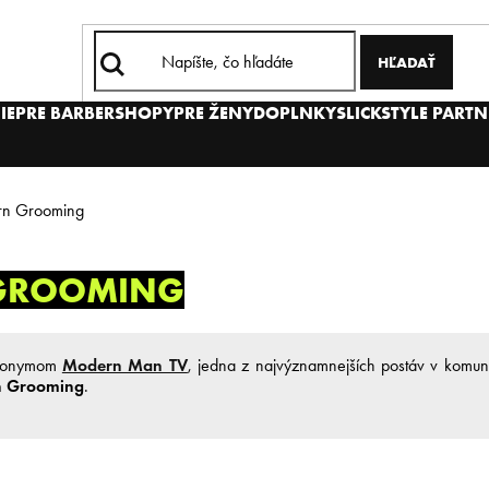
HĽADAŤ
IE
PRE BARBERSHOPY
PRE ŽENY
DOPLNKY
SLICKSTYLE PARTN
rn Grooming
 GROOMING
udonymom
Modern Man TV
, jedna z najvýznamnejších postáv v komuni
n Grooming
.