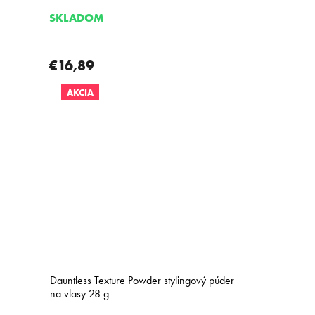
SKLADOM
€16,89
AKCIA
Dauntless Texture Powder stylingový púder
na vlasy 28 g