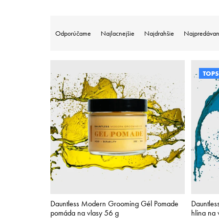
R
a
Odporúčame
Najlacnejšie
Najdrahšie
Najpredávan
d
e
n
V
i
TOPS
ý
e
p
p
i
r
s
o
p
d
r
u
o
k
d
t
u
o
k
v
t
o
v
Dauntless Modern Grooming Gél Pomade
Dauntle
pomáda na vlasy 56 g
hlina na 