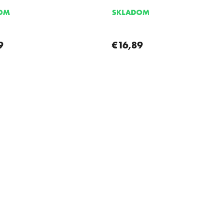
OM
SKLADOM
9
€16,89