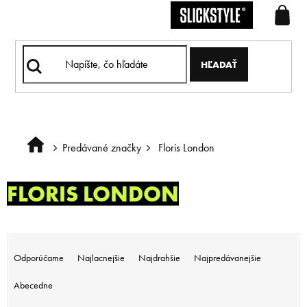
Prejsť
na
obsah
HĽADAŤ
Predávané značky
Floris London
Domov
FLORIS LONDON
R
a
Odporúčame
Najlacnejšie
Najdrahšie
Najpredávanejšie
d
e
Abecedne
n