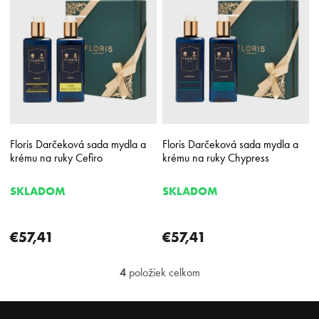
Floris Darčeková sada mydla a
Floris Darčeková sada mydla a
krému na ruky Cefiro
krému na ruky Chypress
SKLADOM
SKLADOM
€57,41
€57,41
4
položiek celkom
O
v
l
Z
á