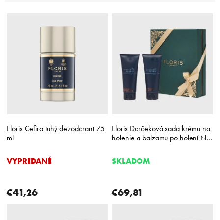
i
V
e
ý
p
p
r
i
o
s
d
p
u
r
k
o
t
d
o
u
v
k
Floris Cefiro tuhý dezodorant 75
Floris Darčeková sada krému na
t
ml
holenie a balzamu po holení No.
o
89
v
VYPREDANÉ
SKLADOM
€41,26
€69,81