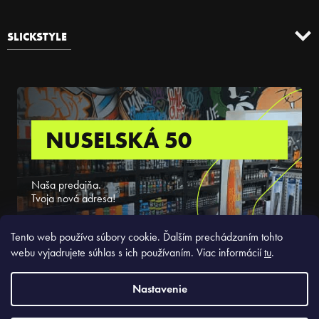
SLICKSTYLE
NUSELSKÁ 50
Naša predajňa.
Tvoja nová adresa!
ZISTIŤ VIAC
Tento web používa súbory cookie. Ďalším prechádzaním tohto
webu vyjadrujete súhlas s ich používaním. Viac informácií
tu
.
Nastavenie
Copyright 2026
Slickstyle.sk
. Všetky práva vyhradené.