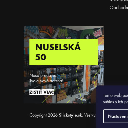
Obchodné
NUSELSKÁ
50
Naša predajňa.
Tvoja nová adresa!
ZISTIŤ VIAC
Tento web pou
súhlas s ich p
Copyright 2026
Slickstyle.sk
. Všetky práva vyhradené
Nastaveni