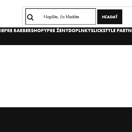
HĽADAŤ
IE
PRE BARBERSHOPY
PRE ŽENY
DOPLNKY
SLICKSTYLE PARTN