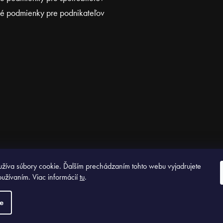
 podmienky pre podnikateľov
žíva súbory cookie. Ďalším prechádzaním tohto webu vyjadrujete
oužívaním. Viac informácií
tu
.
.
Vytvoril Shoptet Premi
e