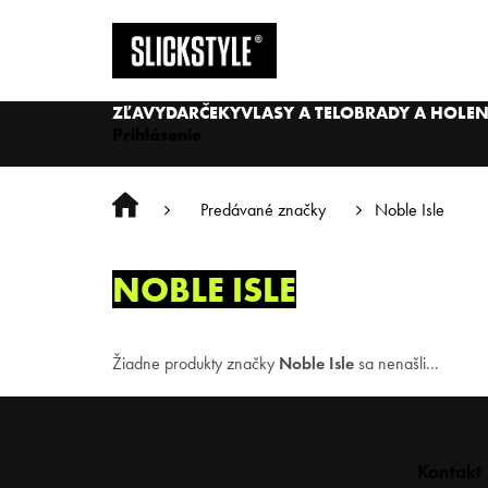
Prejsť
na
obsah
ZĽAVY
DARČEKY
VLASY A TELO
BRADY A HOLEN
Prihlásenie
Predávané značky
Noble Isle
Domov
NOBLE ISLE
Žiadne produkty značky
Noble Isle
sa nenašli...
Z
Kontakt
á