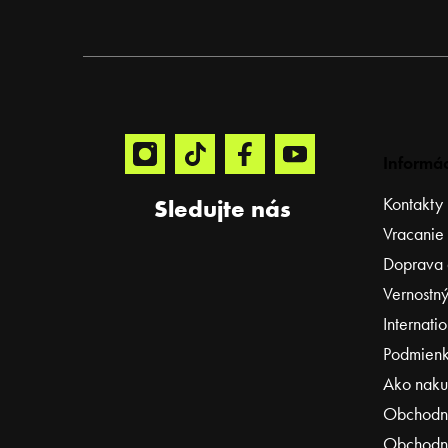
p
ä
t
i
e
Informác
Kontakty
Sledujte nás
Vracanie
Doprava 
Vernostný
Internati
Podmienk
Ako naku
Obchodn
Obchodné