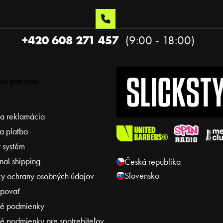
+420 608 271 457
ie pre vás
 a reklamácia
a platba
 systém
onal shipping
Česká republika
Slovensko
y ochrany osobných údajov
povať
é podmienky
 podmienky pre spotrebiteľov