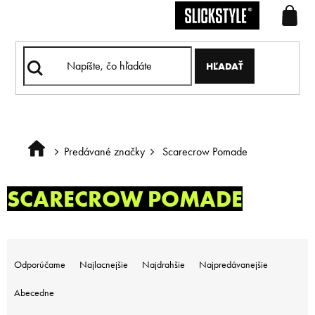
Prejsť
na
obsah
HĽADAŤ
Predávané značky
Scarecrow Pomade
Domov
SCARECROW POMADE
R
a
Odporúčame
Najlacnejšie
Najdrahšie
Najpredávanejšie
d
e
Abecedne
n