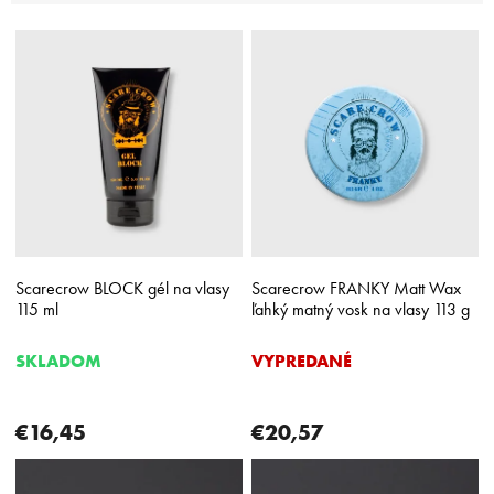
i
V
e
ý
p
p
r
i
o
s
d
p
u
r
k
o
t
d
o
u
v
k
Scarecrow BLOCK gél na vlasy
Scarecrow FRANKY Matt Wax
t
115 ml
ľahký matný vosk na vlasy 113 g
o
v
SKLADOM
VYPREDANÉ
€16,45
€20,57