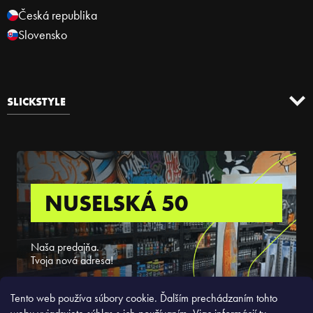
Česká republika
Slovensko
SLICKSTYLE
NUSELSKÁ 50
Naša predajňa.
Tvoja nová adresa!
ZISTIŤ VIAC
Tento web používa súbory cookie. Ďalším prechádzaním tohto