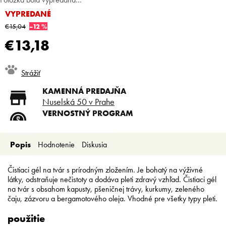
VYPREDANÉ
€15,04
–12 %
€13,18
Jednotková
Strážiť
cena:
KAMENNÁ PREDAJŇA
Nuselská 50 v Prahe
VERNOSTNÝ PROGRAM
Registruj sa a ušetri
DOPRAVA ZADARMO
Popis
Hodnotenie
Diskusia
Doprava zadarmo od 80 €
SLICKSTYLE PARTNER
Nízke ceny pre holičov a
Čistiaci gél na tvár s prírodným zložením. Je bohatý na výživné
kaderníkov
látky, odstraňuje nečistoty a dodáva pleti zdravý vzhľad. Čistiaci gél
na tvár s obsahom kapusty, pšeničnej trávy, kurkumy, zeleného
čaju, zázvoru a bergamotového oleja. Vhodné pre všetky typy pleti.
použitie