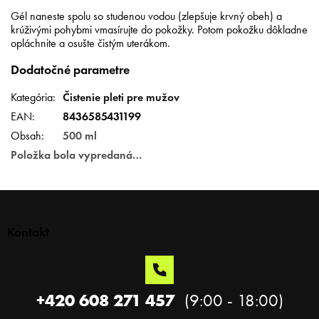
Gél naneste spolu so studenou vodou (zlepšuje krvný obeh) a
krúživými pohybmi vmasírujte do pokožky. Potom pokožku dôkladne
opláchnite a osušte čistým uterákom.
Dodatočné parametre
Kategória
:
Čistenie pleti pre mužov
EAN
:
8436585431199
Obsah
:
500 ml
Položka bola vypredaná…
Z
á
p
Kontakt
ä
t
i
e
+420 608 271 457