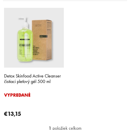
i
V
e
ý
p
p
r
i
o
s
d
p
u
r
k
o
t
d
o
u
v
k
Detox Skinfood Active Cleanser
t
čistiaci pleťový gél 500 ml
o
v
VYPREDANÉ
€13,15
1
položiek celkom