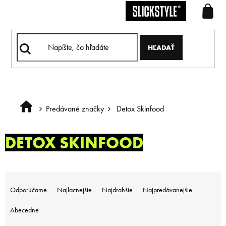
Prejsť
na
obsah
HĽADAŤ
Predávané značky
Detox Skinfood
Domov
DETOX SKINFOOD
R
a
Odporúčame
Najlacnejšie
Najdrahšie
Najpredávanejšie
d
e
Abecedne
n